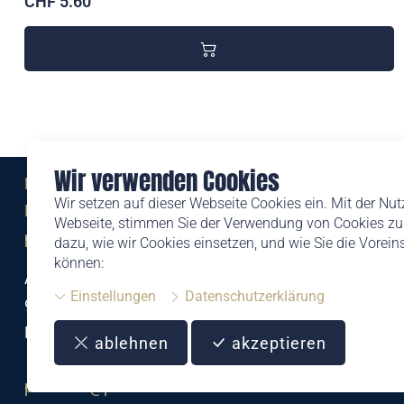
CHF 5.60
Wir verwenden Cookies
Eine Marke der
Wir setzen auf dieser Webseite Cookies ein. Mit der Nu
Liechtensteinischen Post AG
Webseite, stimmen Sie der Verwendung von Cookies zu.
post.li
dazu, wie wir Cookies einsetzen, und wie Sie die Vorei
können:
Alte Zollstrasse 11
Einstellungen
Datenschutzerklärung
9494 Schaan
Liechtenstein
ablehnen
akzeptieren
T +423 399 44 66
philatelie@post.li