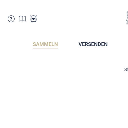
Kundenbetreuung
Aktuelles
Verkaufsstellen
Abonnemente
SAMMELN
VERSENDEN
Newsletter
Broschüren
Broschüren - Archiv
Postmuseum
S
Stempel - Archiv
Sammlervereine
Presse / Medien
Kryptobriefmarken
Fürstentum Liechtenstein
Postcrossing
Stamp Manager