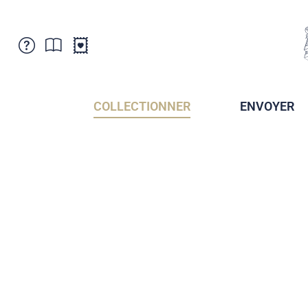
Service Clientele
Actualités
Points de vente
Abonnement
COLLECTIONNER
ENVOYER
Newsletter
Brochures
Archives des Brochures
Musée de la poste du Liechtenstein
Archives des timbrage
Sociétés de collectionneurs
Presse / Médias
Crypto Timbres
Principauté de Liechtenstein
Postcrossing
Stamp Manager