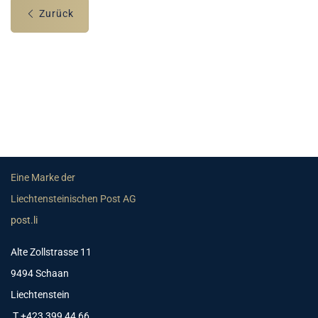
Zurück
Eine Marke der
Liechtensteinischen Post AG
post.li
Alte Zollstrasse 11
9494 Schaan
Liechtenstein
T +423 399 44 66