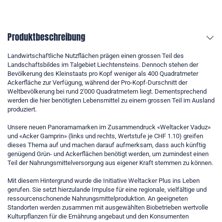
Produktbeschreibung
Landwirtschaftliche Nutzflächen prägen einen grossen Teil des
Landschaftsbildes im Talgebiet Liechtensteins. Dennoch stehen der
Bevölkerung des Kleinstaats pro Kopf weniger als 400 Quadratmeter
Ackerfläche zur Verfügung, während der Pro-Kopf-Durschnitt der
Weltbevölkerung bei rund 2'000 Quadratmetern liegt. Dementsprechend
werden die hier benötigten Lebensmittel zu einem grossen Teil im Ausland
produziert.
Unsere neuen Panoramamarken im Zusammendruck «Weltacker Vaduz»
und «Acker Gamprin» (links und rechts, Wertstufe je CHF 1.10) greifen
dieses Thema auf und machen darauf aufmerksam, dass auch künftig
genügend Grün- und Ackerflächen benötigt werden, um zumindest einen
Teil der Nahrungsmittelversorgung aus eigener Kraft stemmen zu können.
Mit diesem Hintergrund wurde die Initiative Weltacker Plus ins Leben
gerufen. Sie setzt hierzulande Impulse für eine regionale, vielfältige und
ressourcenschonende Nahrungsmittelproduktion. An geeigneten
Standorten werden zusammen mit ausgewählten Biobetrieben wertvolle
Kulturpflanzen für die Ernährung angebaut und den Konsumenten