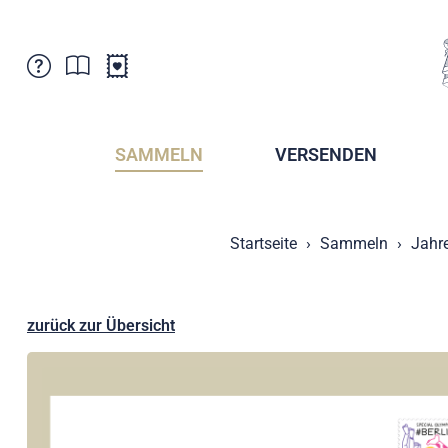
Kundenbetreuung
Aktuelles
Verkaufsstellen
Abonnemente
SAMMELN
VERSENDEN
Newsletter
Broschüren
Broschüren - Archiv
Postmuseum
Startseite
Sammeln
Jahr
Stempel - Archiv
Sammlervereine
Presse / Medien
Kryptobriefmarken
Fürstentum Liechtenstein
Postcrossing
zurück zur Übersicht
Stamp Manager