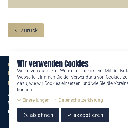
Zurück
Wir verwenden Cookies
Eine Marke der
Wir setzen auf dieser Webseite Cookies ein. Mit der Nu
Liechtensteinischen Post AG
Webseite, stimmen Sie der Verwendung von Cookies zu.
post.li
dazu, wie wir Cookies einsetzen, und wie Sie die Vorei
können:
Alte Zollstrasse 11
Einstellungen
Datenschutzerklärung
9494 Schaan
Liechtenstein
ablehnen
akzeptieren
T +423 399 44 66