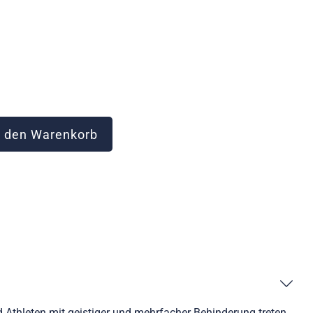
 den Warenkorb
d Athleten mit geistiger und mehrfacher Behinderung treten