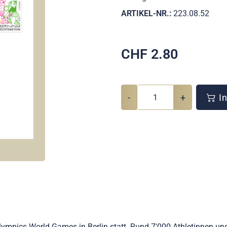
ARTIKEL-NR.:
223.08.52
CHF
2.80
-
+
In
Olympics World Games in Berlin statt. Rund 7'000 Athletinnen un