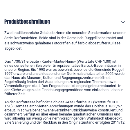
Produktbeschreibung
Zwei traditionsreiche Gebäude zieren die neuesten Sondermarken unserer
Serie Dorfansichten. Beide sind in der Gemeinde Ruggell beheimatet und
als schwarzweiss gehaltene Fotografien auf farbig abgestufter Kulisse
abgebildet.
Das 1730/31 erbaute «Küefer-Martis-Huus» (Wertstufe CHF 1.00) ist
eines der seltenen Beispiele für repräsentative Barock-Bauernhäuser in
unserer Region. Bis 1993 war es bewohnt, bevor es die Gemeinde Ruggell
1997 erwarb und anschliessend unter Denkmalschutz stellte. 2002 wurde
das Haus als Museum, Kultur- und Begegnungszentrum eröffnet.
Regelmässig finden dort Ausstellungen zu regionalen Themen sowie
Veranstaltungen statt. Das Erdgeschoss ist originalgetreu restauriert. In
der Küche zeugen alte Einrichtungsgegenstände vom einfachen Leben in
früherer Zeit.
An der Dorfstrasse befindet sich das «Alte Pfarrhaus» (Wertstufe CHF
1.20). Gemäss archivierten Abrechnungen wurde das Holzhaus 1856/57
erbaut. In schwalbenschwanz-verzinkter Strickbauweise konstruiert und
gezimmert, verfügt es über einen beinahe quadratischen Grundriss und
wird allseitig nur wenig von einem vorspringenden Walmdach überdeckt.
Eine Sanierung und der Rückbau in den Originalzustand erfolgten 2011/12.