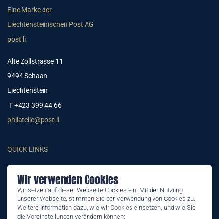
Eine Marke der
Liechtensteinischen Post AG
post.li
Alte Zollstrasse 11
9494 Schaan
Liechtenstein
T +423 399 44 66
philatelie@post.li
QUICK LINKS
Sammlervereine
Wir verwenden Cookies
Abonnemente
Wir setzen auf dieser Webseite Cookies ein. Mit der Nutzung
unserer Webseite, stimmen Sie der Verwendung von Cookies zu.
Aktuelles
Weitere Information dazu, wie wir Cookies einsetzen, und wie Sie
Neuheiten-Broschüre
die Voreinstellungen verändern können: