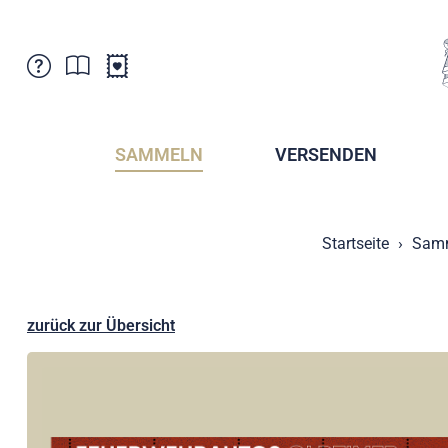
Kundenbetreuung
Aktuelles
Verkaufsstellen
Abonnemente
SAMMELN
VERSENDEN
Newsletter
Broschüren
Broschüren - Archiv
Postmuseum
Startseite
Sam
Stempel - Archiv
Sammlervereine
Presse / Medien
Kryptobriefmarken
Fürstentum Liechtenstein
Postcrossing
zurück zur Übersicht
Stamp Manager