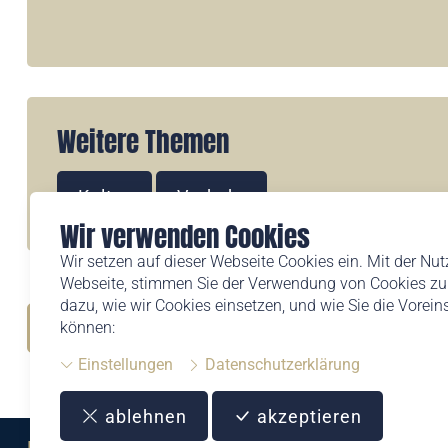
Weitere Themen
Kultur
Verkehr
Wir verwenden Cookies
Wir setzen auf dieser Webseite Cookies ein. Mit der Nu
Webseite, stimmen Sie der Verwendung von Cookies zu.
dazu, wie wir Cookies einsetzen, und wie Sie die Vorei
können:
Zurück
Einstellungen
Datenschutzerklärung
ablehnen
akzeptieren
Eine Marke der