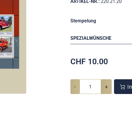
ARTIKEL-NR.:
220.21.20
Stempelung
SPEZIALWÜNSCHE
CHF
10.00
-
+
In