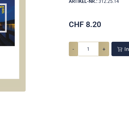
ARTIKEL-NR.:
312.25.14
CHF
8.20
-
+
In