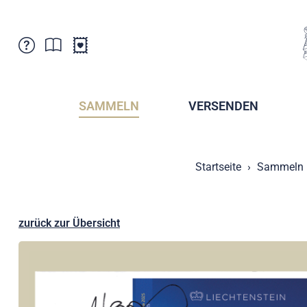
Kundenbetreuung
Aktuelles
Verkaufsstellen
Abonnemente
SAMMELN
VERSENDEN
Newsletter
Broschüren
Broschüren - Archiv
Postmuseum
Startseite
Sammeln
Stempel - Archiv
Sammlervereine
Presse / Medien
Kryptobriefmarken
Fürstentum Liechtenstein
Postcrossing
zurück zur Übersicht
Stamp Manager