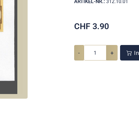
ARTIKEL-NR.:
312.10.01
CHF
3.90
-
+
In