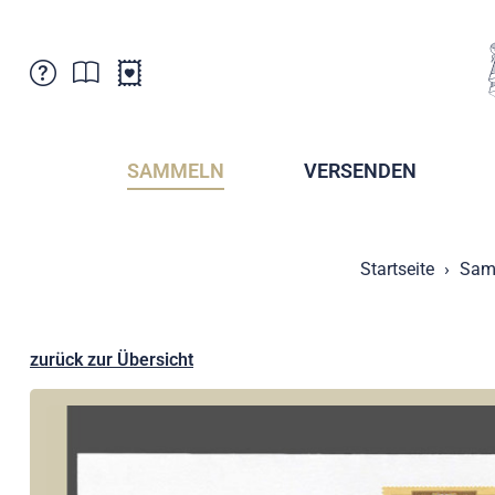
Kundenbetreuung
Aktuelles
Verkaufsstellen
Abonnemente
SAMMELN
VERSENDEN
Newsletter
Broschüren
Broschüren - Archiv
Postmuseum
Startseite
Sam
Stempel - Archiv
Sammlervereine
Presse / Medien
Kryptobriefmarken
Fürstentum Liechtenstein
Postcrossing
zurück zur Übersicht
Stamp Manager