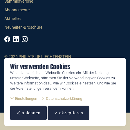
Sammlervereine
Abonnemente
Aktuelles
Neuheiten-Broschüre
© 2026 PHILATELIE LIECHTENSTEIN
Wir verwenden Cookies
AGB
Wir setzen auf dieser Webseite Cookies ein. Mit der Nutzung
unserer Webseite, stimmen Sie der Verwendung von Cookies zu.
Impressum
Weitere Information dazu, wie wir Cookies einsetzen, und wie Sie
Datenschutzerklärung
die Voreinstellungen verändern können:
Einstellungen
Datenschutzerklärung
ablehnen
akzeptieren
©2026 by Philatelie Liechtenstein | All rights reserved