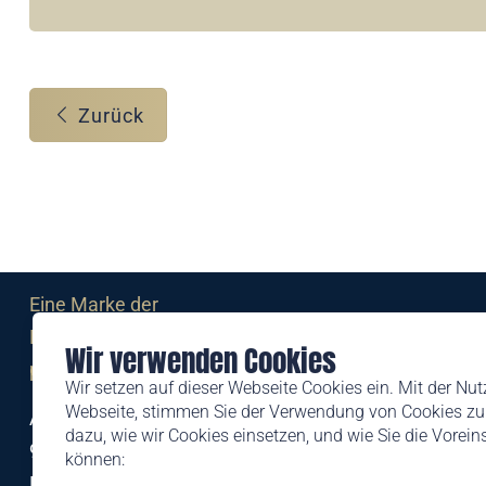
Zurück
Eine Marke der
Liechtensteinischen Post AG
Wir verwenden Cookies
post.li
Wir setzen auf dieser Webseite Cookies ein. Mit der Nu
Webseite, stimmen Sie der Verwendung von Cookies zu.
Alte Zollstrasse 11
dazu, wie wir Cookies einsetzen, und wie Sie die Vorei
9494 Schaan
können:
Liechtenstein