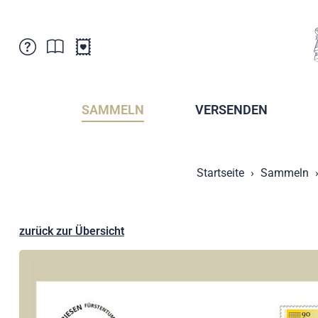
Kundenbetreuung
Aktuelles
Verkaufsstellen
Abonnemente
SAMMELN
VERSENDEN
Newsletter
Broschüren
Broschüren - Archiv
Postmuseum
Startseite
Sammeln
Stempel - Archiv
Sammlervereine
Presse / Medien
Kryptobriefmarken
Fürstentum Liechtenstein
Postcrossing
zurück zur Übersicht
Stamp Manager