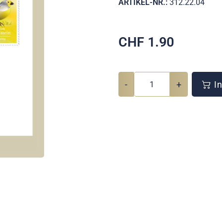
ARTIKEL-NR.:
312.22.04
CHF
1.90
-
+
In