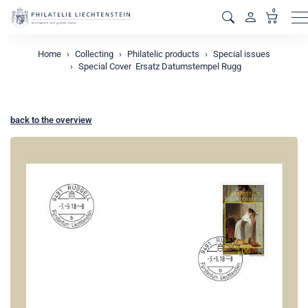
0
M
Home
Collecting
Philatelic products
Special issues
Special Cover  Ersatz Datumstempel Rugg
back to the overview