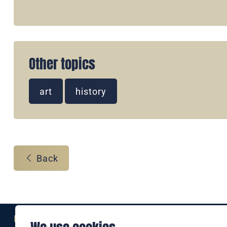
Other topics
art
history
Back
Eine Marke der