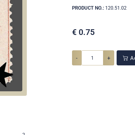
PRODUCT NO.:
120.51.02
€
0.75
-
+
Ad
.
2