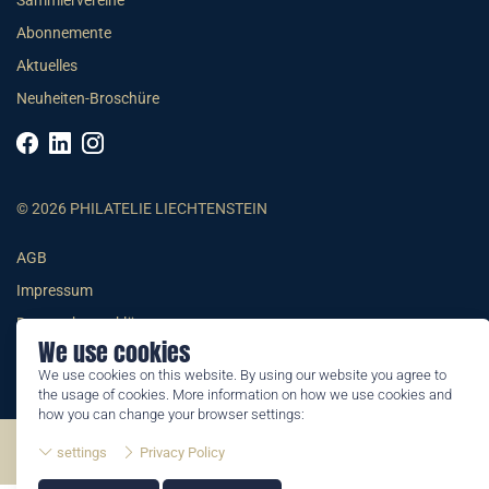
Sammlervereine
Abonnemente
Aktuelles
Neuheiten-Broschüre
© 2026 PHILATELIE LIECHTENSTEIN
AGB
Impressum
Datenschutzerklärung
We use cookies
We use cookies on this website. By using our website you agree to
the usage of cookies. More information on how we use cookies and
how you can change your browser settings:
©2026 by Philatelie Liechtenstein | All rights reserved
settings
Privacy Policy