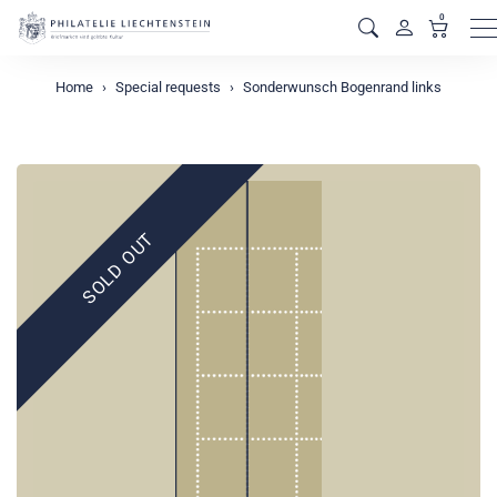
0
M
Home
Special requests
Sonderwunsch Bogenrand links
SOLD OUT