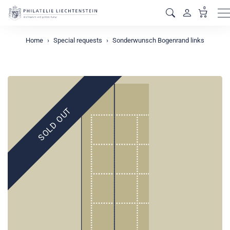
0
M
Home
Special requests
Sonderwunsch Bogenrand links
SOLD OUT