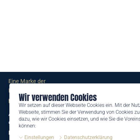
Eine Marke der
Liechtensteinischen Post AG
Wir verwenden Cookies
post.li
Wir setzen auf dieser Webseite Cookies ein. Mit der Nu
Webseite, stimmen Sie der Verwendung von Cookies zu.
Alte Zollstrasse 11
dazu, wie wir Cookies einsetzen, und wie Sie die Vorei
9494 Schaan
können:
Liechtenstein
Einstellungen
Datenschutzerklärung