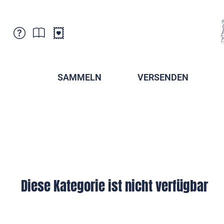
Kundenbetreuung
Aktuelles
Verkaufsstellen
Abonnemente
SAMMELN
VERSENDEN
Newsletter
Broschüren
Broschüren - Archiv
Postmuseum
Stempel - Archiv
Sammlervereine
Presse / Medien
Kryptobriefmarken
Fürstentum Liechtenstein
Postcrossing
Stamp Manager
Diese Kategorie ist nicht verfügbar