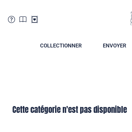
Service Clientele
Actualités
Points de vente
Abonnement
COLLECTIONNER
ENVOYER
Newsletter
Brochures
Archives des Brochures
Musée de la poste du Liechtenstein
Archives des timbrage
Sociétés de collectionneurs
Presse / Médias
Crypto Timbres
Principauté de Liechtenstein
Postcrossing
Stamp Manager
Cette catégorie n'est pas disponible