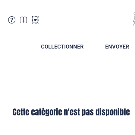
Service Clientele
Actualités
Points de vente
Abonnement
COLLECTIONNER
ENVOYER
Newsletter
Brochures
Archives des Brochures
Musée de la poste du Liechtenstein
Archives des timbrage
Sociétés de collectionneurs
Presse / Médias
Crypto Timbres
Principauté de Liechtenstein
Postcrossing
Stamp Manager
Cette catégorie n'est pas disponible