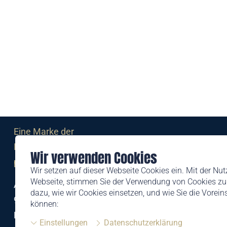
Eine Marke der
Liechtensteinischen Post AG
Wir verwenden Cookies
post.li
Wir setzen auf dieser Webseite Cookies ein. Mit der Nu
Webseite, stimmen Sie der Verwendung von Cookies zu.
Alte Zollstrasse 11
dazu, wie wir Cookies einsetzen, und wie Sie die Vorei
9494 Schaan
können:
Liechtenstein
Einstellungen
Datenschutzerklärung