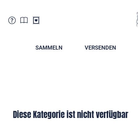
Kundenbetreuung
Aktuelles
Verkaufsstellen
Abonnemente
SAMMELN
VERSENDEN
Newsletter
Broschüren
Broschüren - Archiv
Postmuseum
Stempel - Archiv
Sammlervereine
Presse / Medien
Kryptobriefmarken
Fürstentum Liechtenstein
Postcrossing
Stamp Manager
Diese Kategorie ist nicht verfügbar