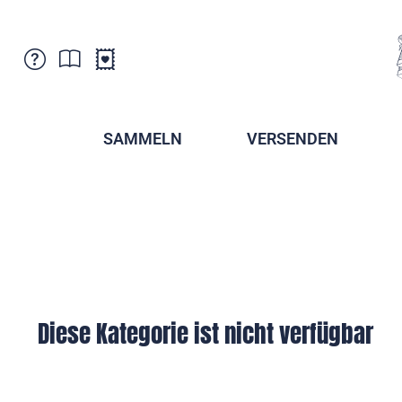
Kundenbetreuung
Aktuelles
Verkaufsstellen
Abonnemente
SAMMELN
VERSENDEN
Newsletter
Broschüren
Broschüren - Archiv
Postmuseum
Stempel - Archiv
Sammlervereine
Presse / Medien
Kryptobriefmarken
Fürstentum Liechtenstein
Postcrossing
Stamp Manager
Diese Kategorie ist nicht verfügbar