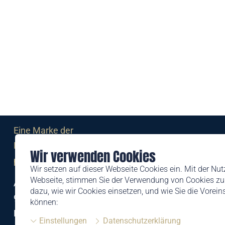
Eine Marke der
Liechtensteinischen Post AG
Wir verwenden Cookies
post.li
Wir setzen auf dieser Webseite Cookies ein. Mit der Nu
Webseite, stimmen Sie der Verwendung von Cookies zu.
Alte Zollstrasse 11
dazu, wie wir Cookies einsetzen, und wie Sie die Vorei
9494 Schaan
können:
Liechtenstein
Einstellungen
Datenschutzerklärung