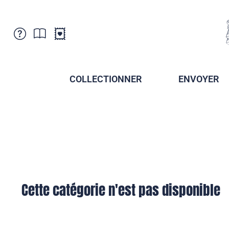
Service Clientele
Actualités
Points de vente
Abonnement
COLLECTIONNER
ENVOYER
Newsletter
Brochures
Archives des Brochures
Musée de la poste du Liechtenstein
Archives des timbrage
Sociétés de collectionneurs
Presse / Médias
Crypto Timbres
Principauté de Liechtenstein
Postcrossing
Stamp Manager
Cette catégorie n'est pas disponible