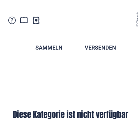
Kundenbetreuung
Aktuelles
Verkaufsstellen
Abonnemente
SAMMELN
VERSENDEN
Newsletter
Broschüren
Broschüren - Archiv
Postmuseum
Stempel - Archiv
Sammlervereine
Presse / Medien
Kryptobriefmarken
Fürstentum Liechtenstein
Postcrossing
Stamp Manager
Diese Kategorie ist nicht verfügbar