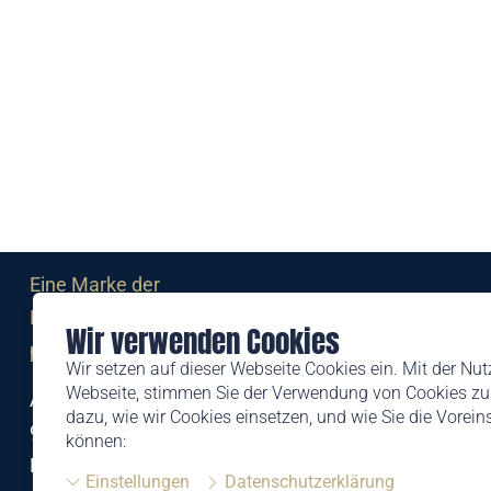
Eine Marke der
Liechtensteinischen Post AG
Wir verwenden Cookies
post.li
Wir setzen auf dieser Webseite Cookies ein. Mit der Nu
Webseite, stimmen Sie der Verwendung von Cookies zu.
Alte Zollstrasse 11
dazu, wie wir Cookies einsetzen, und wie Sie die Vorei
9494 Schaan
können:
Liechtenstein
Einstellungen
Datenschutzerklärung