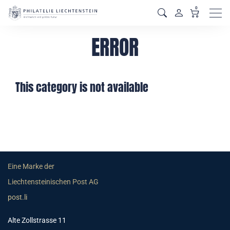
0
Men
ERROR
This category is not available
Eine Marke der
Liechtensteinischen Post AG
post.li
Alte Zollstrasse 11