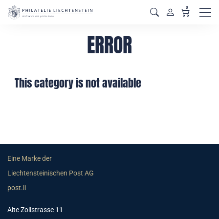
0
Men
ERROR
This category is not available
Eine Marke der
Liechtensteinischen Post AG
post.li
Alte Zollstrasse 11