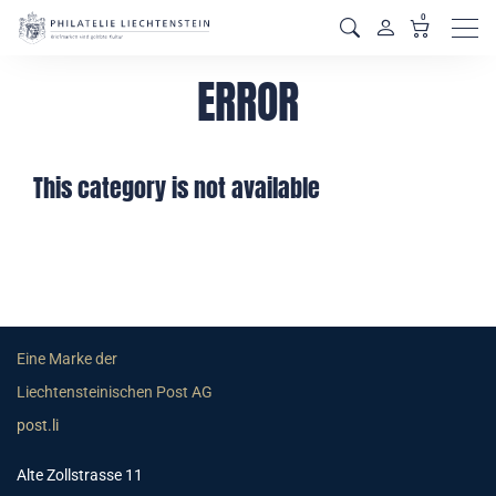
0
Men
ERROR
This category is not available
Eine Marke der
Liechtensteinischen Post AG
post.li
Alte Zollstrasse 11