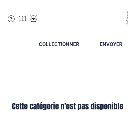
Service Clientele
Actualités
Points de vente
Abonnement
COLLECTIONNER
ENVOYER
Newsletter
Brochures
Archives des Brochures
Musée de la poste du Liechtenstein
Archives des timbrage
Sociétés de collectionneurs
Presse / Médias
Crypto Timbres
Principauté de Liechtenstein
Postcrossing
Stamp Manager
Cette catégorie n'est pas disponible