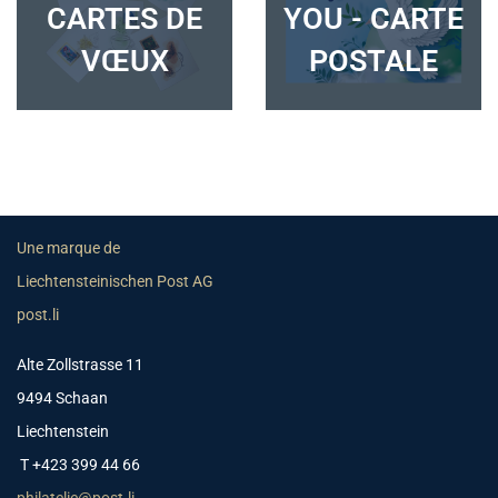
CARTES DE
YOU - CARTE
VŒUX
POSTALE
Une marque de
Liechtensteinischen Post AG
post.li
Alte Zollstrasse 11
9494 Schaan
Liechtenstein
T +423 399 44 66