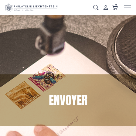
0
Men
ENVOYER