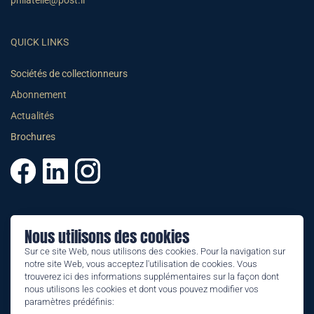
philatelie@post.li
QUICK LINKS
Sociétés de collectionneurs
Abonnement
Actualités
Brochures
© 2025 PHILATELIE LIECHTENSTEIN
Nous utilisons des cookies
CGV
Sur ce site Web, nous utilisons des cookies. Pour la navigation sur
notre site Web, vous acceptez l'utilisation de cookies. Vous
Impressum
trouverez ici des informations supplémentaires sur la façon dont
nous utilisons les cookies et dont vous pouvez modifier vos
Conditions générales
paramètres prédéfinis:
Informations juridiques