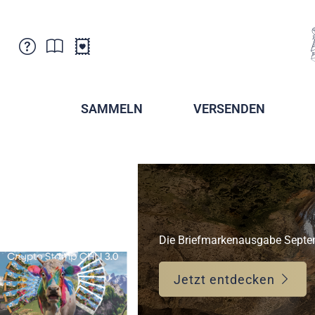
Kundenbetreuung
Aktuelles
Verkaufsstellen
Abonnemente
SAMMELN
VERSENDEN
Newsletter
Broschüren
Broschüren - Archiv
Postmuseum
Stempel - Archiv
Sammlervereine
Presse / Medien
Kryptobriefmarken
Fürstentum Liechtenstein
Postcrossing
Die Briefmarkenausgabe Septemb
Stamp Manager
Jetzt entdecken