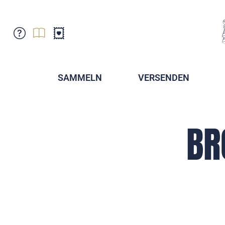
Kundenbetreuung
Aktuelles
Verkaufsstellen
Abonnemente
SAMMELN
VERSENDEN
Newsletter
Broschüren
Broschüren - Archiv
Postmuseum
BR
Stempel - Archiv
Sammlervereine
Presse / Medien
Kryptobriefmarken
Fürstentum Liechtenstein
Postcrossing
Stamp Manager