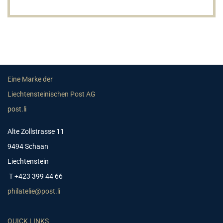
Eine Marke der
Liechtensteinischen Post AG
post.li
Alte Zollstrasse 11
9494 Schaan
Liechtenstein
T +423 399 44 66
philatelie@post.li
QUICK LINKS