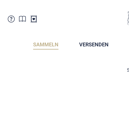
Kundenbetreuung
Aktuelles
Verkaufsstellen
Abonnemente
SAMMELN
VERSENDEN
Newsletter
Broschüren
Broschüren - Archiv
Postmuseum
S
Stempel - Archiv
Sammlervereine
Presse / Medien
Kryptobriefmarken
Fürstentum Liechtenstein
Postcrossing
Stamp Manager