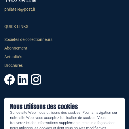
T +423 399 44 66
philatelie@post.li
QUICK LINKS
Sociétés de collectionneurs
Abonnement
Actualités
Brochures
© 2025 PHILATELIE LIECHTENSTEIN
Nous utilisons des cookies
CGV
Sur ce site Web, nous utilisons des cookies. Pour la navigation sur
notre site Web, vous acceptez l'utilisation de cookies. Vous
Impressum
trouverez ici des informations supplémentaires sur la façon dont
nous utilisons les cookies et dont vous pouvez modifier vos