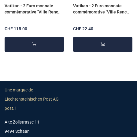
Vatikan - 2 Euro monnaie
Vatikan - 2 Euro monnaie
commémorative "VIIIe Renc..
commémorative "VIIIe Renc..
CHF 115.00
CHF 22.40
Une marque de
Liechtensteinischen Post AG
post.li
Alte Zollstrasse 11
9494 Schaan