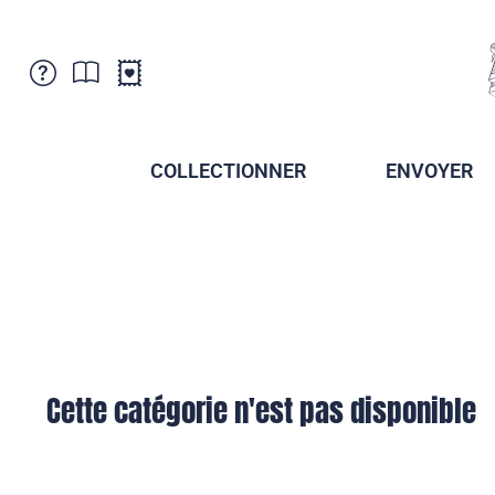
Service Clientele
Actualités
Points de vente
Abonnement
COLLECTIONNER
ENVOYER
Newsletter
Brochures
Archives des Brochures
Musée de la poste du Liechtenstein
Archives des timbrage
Sociétés de collectionneurs
Presse / Médias
Crypto Timbres
Principauté de Liechtenstein
Postcrossing
Stamp Manager
Cette catégorie n'est pas disponible