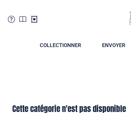
Service Clientele
Actualités
Points de vente
Abonnement
COLLECTIONNER
ENVOYER
Newsletter
Brochures
Archives des Brochures
Musée de la poste du Liechtenstein
Archives des timbrage
Sociétés de collectionneurs
Presse / Médias
Crypto Timbres
Principauté de Liechtenstein
Postcrossing
Stamp Manager
Cette catégorie n'est pas disponible