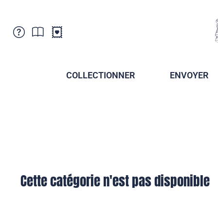
Service Clientele
Actualités
Points de vente
Abonnement
COLLECTIONNER
ENVOYER
Newsletter
Brochures
Archives des Brochures
Musée de la poste du Liechtenstein
Archives des timbrage
Sociétés de collectionneurs
Presse / Médias
Crypto Timbres
Principauté de Liechtenstein
Postcrossing
Stamp Manager
Cette catégorie n'est pas disponible