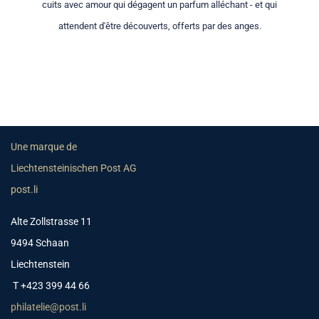
cuits avec amour qui dégagent un parfum alléchant - et qui
attendent d'être découverts, offerts par des anges.
Une marque de
Liechtensteinischen Post AG
post.li
Alte Zollstrasse 11
9494 Schaan
Liechtenstein
T +423 399 44 66
philatelie@post.li