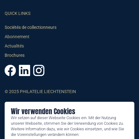
QUICK LINKS
Sociétés de collectionneurs
Abonnement
Actualités
Brochures
© 2025 PHILATELIE LIECHTENSTEIN
CGV
Wir verwenden Cookies
Impressum
Wir setzen auf dieser Webseite Cookies ein. Mit der Nutzung
unserer Webseite, stimmen Sie der Verwendung von Cookies zu.
Conditions générales
Weitere Information dazu, wie wir Cookies einsetzen, und wie Sie
Informations juridiques
die Voreinstellungen verändern können: