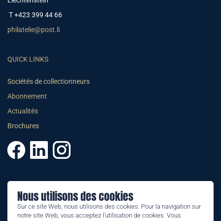
Liechtenstein
T +423 399 44 66
philatelie@post.li
QUICK LINKS
Sociétés de collectionneurs
Abonnement
Actualités
Brochures
© 2025 PHILATELIE LIECHTENSTEIN
Nous utilisons des cookies
CGV
Sur ce site Web, nous utilisons des cookies. Pour la navigation sur
notre site Web, vous acceptez l'utilisation de cookies. Vous
Impressum