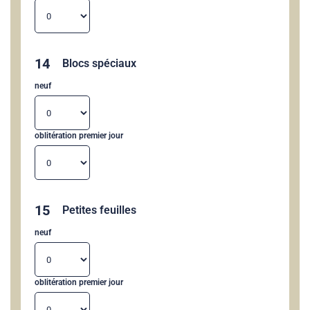
14
Blocs spéciaux
neuf
oblitération premier jour
15
Petites feuilles
neuf
oblitération premier jour