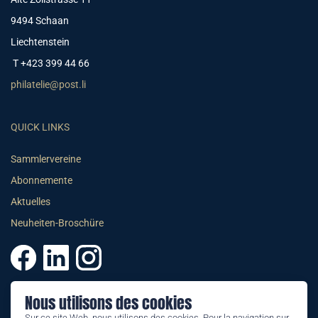
9494 Schaan
Liechtenstein
T +423 399 44 66
philatelie@post.li
QUICK LINKS
Sammlervereine
Abonnemente
Aktuelles
Neuheiten-Broschüre
Nous utilisons des cookies
© 2026 PHILATELIE LIECHTENSTEIN
Sur ce site Web, nous utilisons des cookies. Pour la navigation sur