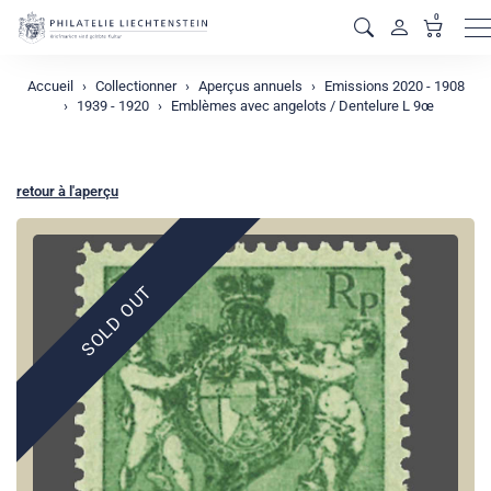
0
M
Accueil
Collectionner
Aperçus annuels
Emissions 2020 - 1908
1939 - 1920
Emblèmes avec angelots / Dentelure L 9œ
retour à l'aperçu
SOLD OUT