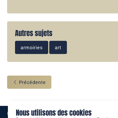
Autres sujets
armoiries
art
Précédente
Nous utilisons des cookies
Une marque de