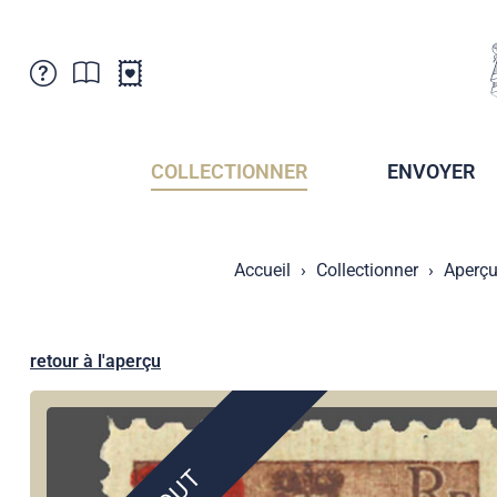
Service Clientele
Actualités
Points de vente
Abonnement
COLLECTIONNER
ENVOYER
Newsletter
Brochures
Archives des Brochures
Musée de la poste du Liechtenstein
Accueil
Collectionner
Aperçu
Archives des timbrage
Sociétés de collectionneurs
Presse / Médias
Crypto Timbres
Principauté de Liechtenstein
Postcrossing
retour à l'aperçu
Stamp Manager