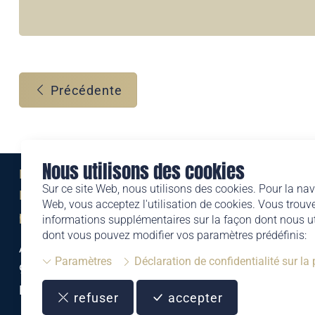
Précédente
Nous utilisons des cookies
Eine Marke der
Sur ce site Web, nous utilisons des cookies. Pour la nav
Liechtensteinischen Post AG
Web, vous acceptez l'utilisation de cookies. Vous trouve
post.li
informations supplémentaires sur la façon dont nous uti
dont vous pouvez modifier vos paramètres prédéfinis:
Alte Zollstrasse 11
Paramètres
Déclaration de confidentialité sur la
9494 Schaan
Liechtenstein
refuser
accepter
T +423 399 44 66