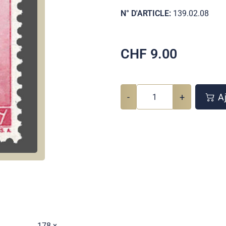
N° D'ARTICLE:
139.02.08
CHF
9.00
-
+
Aj
178 x