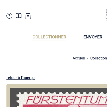
Service Clientele
Actualités
Points de vente
Abonnement
COLLECTIONNER
ENVOYER
Newsletter
Brochures
Archives des Brochures
Musée de la poste du Liechtenstein
Accueil
Collectio
Archives des timbrage
Sociétés de collectionneurs
Presse / Médias
Crypto Timbres
Principauté de Liechtenstein
Postcrossing
retour à l'aperçu
Stamp Manager