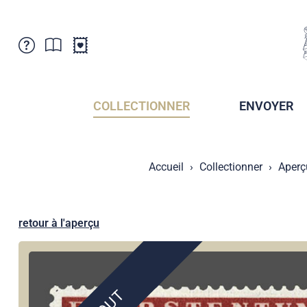
Service Clientele
Actualités
Points de vente
Abonnement
COLLECTIONNER
ENVOYER
Newsletter
Brochures
Archives des Brochures
Musée de la poste du Liechtenstein
Accueil
Collectionner
Aperç
Archives des timbrage
Sociétés de collectionneurs
Presse / Médias
Crypto Timbres
Principauté de Liechtenstein
Postcrossing
retour à l'aperçu
Stamp Manager