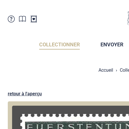
Service Clientele
Actualités
Points de vente
Abonnement
COLLECTIONNER
ENVOYER
Newsletter
Brochures
Archives des Brochures
Musée de la poste du Liechtenstein
Accueil
Coll
Archives des timbrage
Sociétés de collectionneurs
Presse / Médias
Crypto Timbres
Principauté de Liechtenstein
Postcrossing
retour à l'aperçu
Stamp Manager