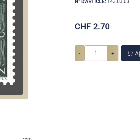
N° D'ARTICLE:
143.03.03
CHF
2.70
-
+
Aj
220