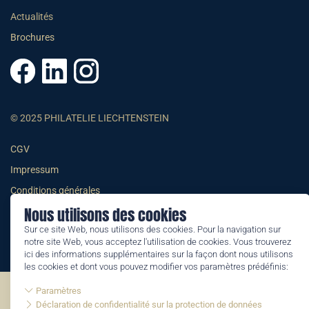
Actualités
Brochures
© 2025 PHILATELIE LIECHTENSTEIN
CGV
Impressum
Conditions générales
Nous utilisons des cookies
Informations juridiques
Sur ce site Web, nous utilisons des cookies. Pour la navigation sur
notre site Web, vous acceptez l'utilisation de cookies. Vous trouverez
ici des informations supplémentaires sur la façon dont nous utilisons
les cookies et dont vous pouvez modifier vos paramètres prédéfinis:
Paramètres
©2026 by Philatelie Liechtenstein | All rights reserved
Déclaration de confidentialité sur la protection de données