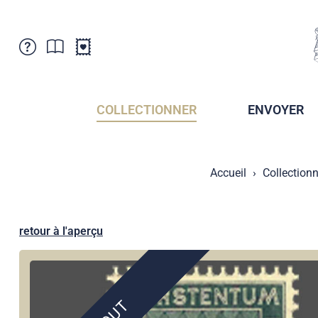
Service Clientele
Actualités
Points de vente
Abonnement
COLLECTIONNER
ENVOYER
Newsletter
Brochures
Archives des Brochures
Musée de la poste du Liechtenstein
Accueil
Collectionn
Archives des timbrage
Sociétés de collectionneurs
Presse / Médias
Crypto Timbres
Principauté de Liechtenstein
Postcrossing
retour à l'aperçu
Stamp Manager