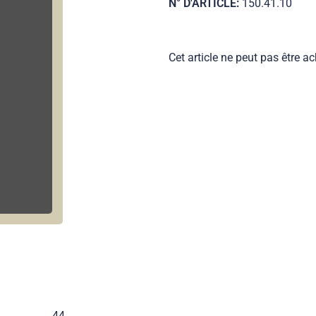
N° D'ARTICLE:
150.41.10
Cet article ne peut pas être ac
44