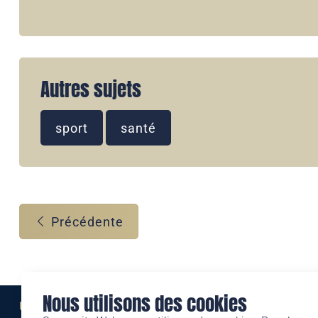
Autres sujets
sport
santé
Précédente
Nous utilisons des cookies
Une marque de