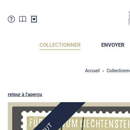
Service Clientele
Actualités
Points de vente
Abonnement
COLLECTIONNER
ENVOYER
Newsletter
Brochures
Archives des Brochures
Musée de la poste du Liechtenstein
Accueil
Collectionn
Archives des timbrage
Sociétés de collectionneurs
Presse / Médias
Crypto Timbres
Principauté de Liechtenstein
Postcrossing
retour à l'aperçu
Stamp Manager