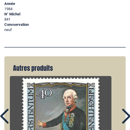
Année
1984
N° Michel
841
Convservation
neuf
Autres produits